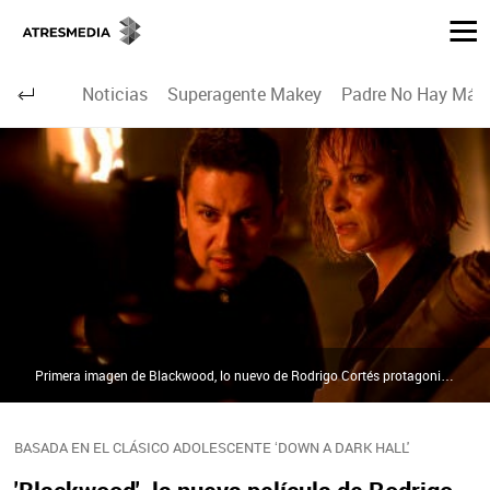
Noticias
Superagente Makey
Padre No Hay Más 
Primera imagen de Blackwood, lo nuevo de Rodrigo Cortés protagonizado por Uma Thurman | atresmediacine.com
BASADA EN EL CLÁSICO ADOLESCENTE ‘DOWN A DARK HALL'