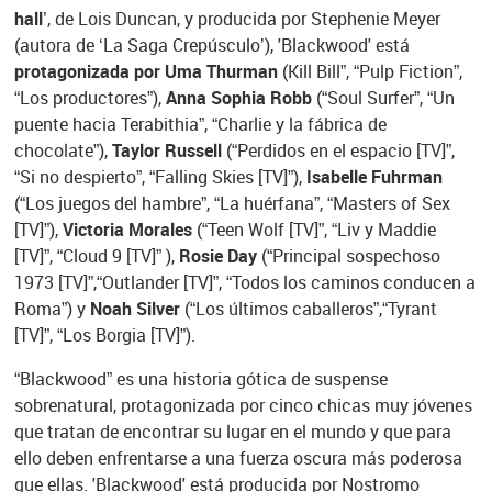
hall
’, de Lois Duncan, y producida por Stephenie Meyer
(autora de ‘La Saga Crepúsculo’), 'Blackwood' está
protagonizada por Uma Thurman
(Kill Bill”, “Pulp Fiction”,
“Los productores”),
Anna Sophia Robb
(“Soul Surfer”, “Un
puente hacia Terabithia”, “Charlie y la fábrica de
chocolate”),
Taylor Russell
(“Perdidos en el espacio [TV]”,
“Si no despierto”, “Falling Skies [TV]”),
Isabelle Fuhrman
(“Los juegos del hambre”, “La huérfana”, “Masters of Sex
[TV]”),
Victoria Morales
(“Teen Wolf [TV]”, “Liv y Maddie
[TV]”, “Cloud 9 [TV]” ),
Rosie Day
(“Principal sospechoso
1973 [TV]”,“Outlander [TV]”, “Todos los caminos conducen a
Roma”) y
Noah Silver
(“Los últimos caballeros”,“Tyrant
[TV]”, “Los Borgia [TV]”).
“Blackwood” es una historia gótica de suspense
sobrenatural, protagonizada por cinco chicas muy jóvenes
que tratan de encontrar su lugar en el mundo y que para
ello deben enfrentarse a una fuerza oscura más poderosa
que ellas. 'Blackwood' está producida por Nostromo