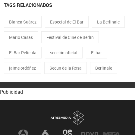
TAGS RELACIONADOS
Blanca Suárez
Especial de El Bar
La Berlinale
Mario Casas
Festival de Cine de Berlín
El Bar Película
sección oficial
El bar
jaime ordóñez
Secun de la Rosa
Berlinale
Publicidad