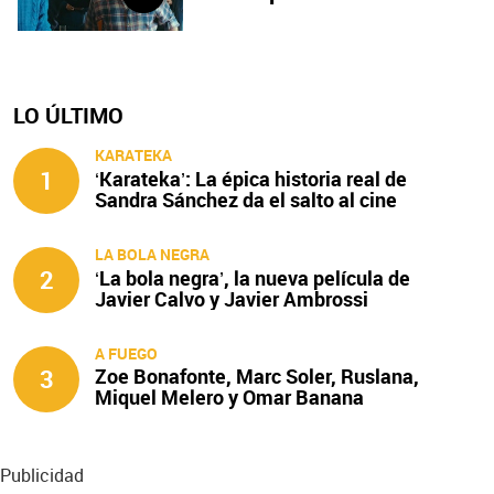
LO ÚLTIMO
KARATEKA
1
‘Karateka’: La épica historia real de
Sandra Sánchez da el salto al cine
LA BOLA NEGRA
2
‘La bola negra’, la nueva película de
Javier Calvo y Javier Ambrossi
A FUEGO
3
Zoe Bonafonte, Marc Soler, Ruslana,
Miquel Melero y Omar Banana
protagonizan ‘A fuego’
Publicidad