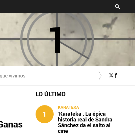
 que vivimos
LO ÚLTIMO
KARATEKA
1
‘Karateka’: La épica
historia real de Sandra
 Ganas
Sánchez da el salto al
cine