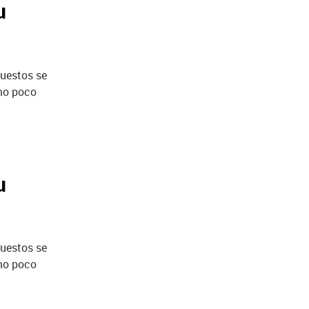
u
puestos se
omo poco
u
puestos se
omo poco