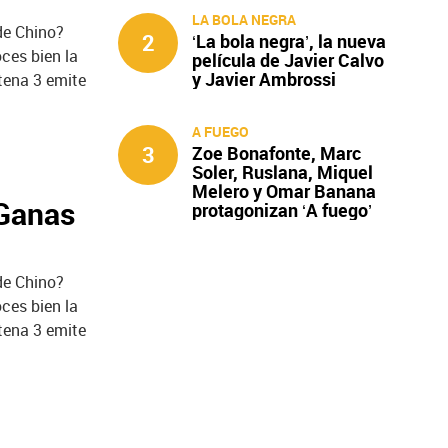
LA BOLA NEGRA
de Chino?
2
‘La bola negra’, la nueva
ces bien la
película de Javier Calvo
y Javier Ambrossi
tena 3 emite
A FUEGO
3
Zoe Bonafonte, Marc
Soler, Ruslana, Miquel
Melero y Omar Banana
 Ganas
protagonizan ‘A fuego’
de Chino?
ces bien la
tena 3 emite