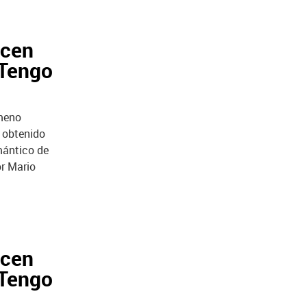
ecen
 'Tengo
ómeno
 obtenido
mántico de
or Mario
ecen
 'Tengo