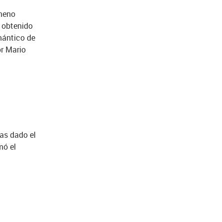
ómeno
 obtenido
mántico de
or Mario
as dado el
mó el