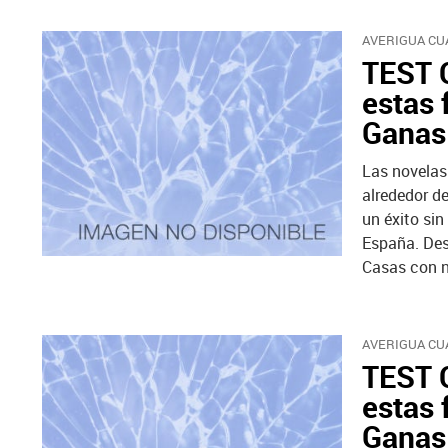
AVERIGUA CUÁ
TEST C
estas 
Ganas 
Las novelas
alrededor d
un éxito sin
España. Des
Casas con nu
AVERIGUA CUÁ
TEST C
estas 
Ganas 