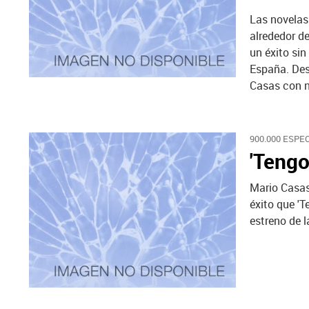
Las novelas
alrededor d
un éxito sin
España. Des
Casas con nu
900.000 ESPE
'Tengo
Mario Casas
éxito que 'T
estreno de l