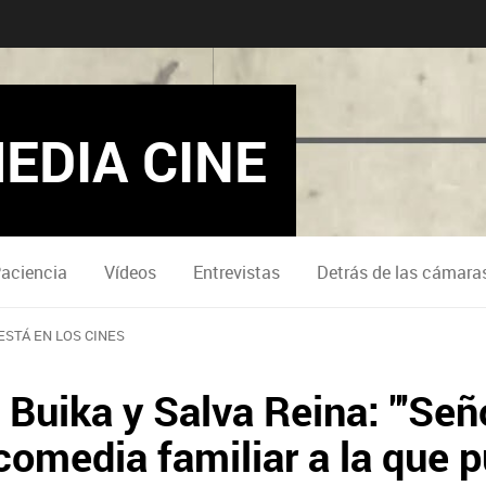
EDIA CINE
Paciencia
Vídeos
Entrevistas
Detrás de las cámara
ESTÁ EN LOS CINES
 Buika y Salva Reina: "'Se
comedia familiar a la que p