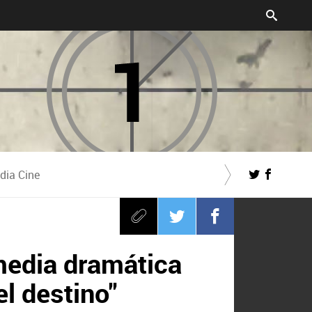
dia Cine
media dramática
el destino"