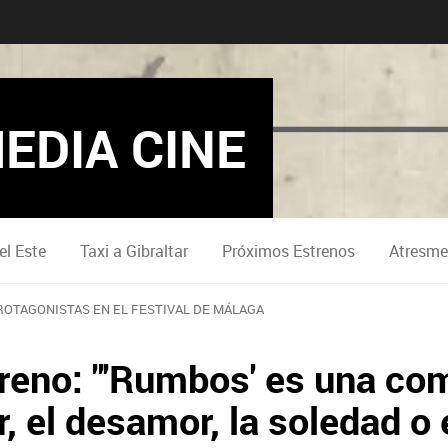
EDIA CINE
el Este
Taxi a Gibraltar
Próximos Estrenos
Atresme
OTAGONISTAS EN EL FESTIVAL DE MÁLAGA
reno: "'Rumbos' es una co
, el desamor, la soledad o 