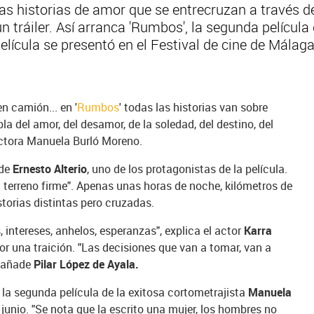
as historias de amor que se entrecruzan a través de
un tráiler. Así arranca 'Rumbos', la segunda pelícu
a película se presentó en el Festival de cine de Mála
n camión... en '
Rumbos
' todas las historias van sobre
 del amor, del desamor, de la soledad, del destino, del
rectora Manuela Burló Moreno.
ade
Ernesto Alterio
, uno de los protagonistas de la película.
n terreno firme". Apenas unas horas de noche, kilómetros de
storias distintas pero cruzadas.
intereses, anhelos, esperanzas", explica el actor
Karra
or una traición. "Las decisiones que van a tomar, van a
, añade
Pilar López de Ayala.
 la segunda película de la exitosa cortometrajista
Manuela
e junio. "Se nota que la escrito una mujer, los hombres no