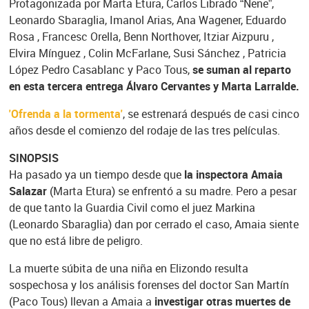
Protagonizada por Marta Etura, Carlos Librado “Nene”,
Leonardo Sbaraglia, Imanol Arias, Ana Wagener, Eduardo
Rosa , Francesc Orella, Benn Northover, Itziar Aizpuru ,
Elvira Mínguez , Colin McFarlane, Susi Sánchez , Patricia
López Pedro Casablanc y Paco Tous,
se suman al reparto
en esta tercera entrega Álvaro Cervantes y Marta Larralde.
'Ofrenda a la tormenta'
, se estrenará después de casi cinco
años desde el comienzo del rodaje de las tres películas.
SINOPSIS
Ha pasado ya un tiempo desde que
la inspectora Amaia
Salazar
(Marta Etura) se enfrentó a su madre. Pero a pesar
de que tanto la Guardia Civil como el juez Markina
(Leonardo Sbaraglia) dan por cerrado el caso, Amaia siente
que no está libre de peligro.
La muerte súbita de una niña en Elizondo resulta
sospechosa y los análisis forenses del doctor San Martín
(Paco Tous) llevan a Amaia a
investigar otras muertes de