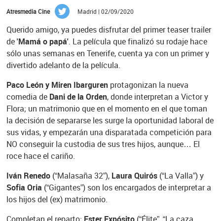
Atresmedia Cine
Madrid | 02/09/2020
Querido amigo, ya puedes disfrutar del primer teaser trailer
de
'Mamá o papá'
. La película que finalizó su rodaje hace
sólo unas semanas en Tenerife, cuenta ya con un primer y
divertido adelanto de la película.
Paco León y Miren Ibarguren
protagonizan la nueva
comedia de
Dani de la Orden
, donde interpretan a Victor y
Flora; un matrimonio que en el momento en el que toman
la decisión de separarse les surge la oportunidad laboral de
sus vidas, y empezarán una disparatada competición para
NO conseguir la custodia de sus tres hijos, aunque… El
roce hace el cariño.
Iván Renedo
(“Malasaña 32”),
Laura Quirós
(“La Valla”) y
Sofia Oria
(“Gigantes”) son los encargados de interpretar a
los hijos del (ex) matrimonio.
Completan el reparto:
Ester Expósito
(“Élite”, “La caza.