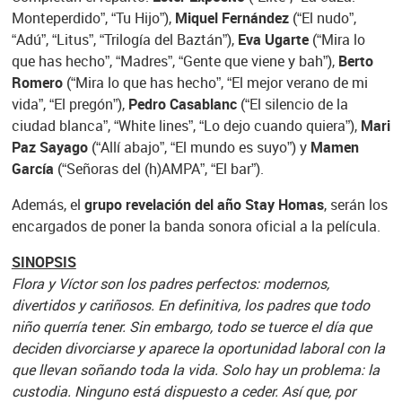
Monteperdido”, “Tu Hijo”),
Miquel Fernández
(“El nudo”,
“Adú”, “Litus”, “Trilogía del Baztán”),
Eva Ugarte
(“Mira lo
que has hecho”, “Madres”, “Gente que viene y bah”),
Berto
Romero
(“Mira lo que has hecho”, “El mejor verano de mi
vida”, “El pregón”),
Pedro Casablanc
(“El silencio de la
ciudad blanca”, “White lines”, “Lo dejo cuando quiera”),
Mari
Paz Sayago
(“Allí abajo”, “El mundo es suyo”) y
Mamen
García
(“Señoras del (h)AMPA”, “El bar”).
Además, el
grupo revelación del año Stay Homas
, serán los
encargados de poner la banda sonora oficial a la película.
SINOPSIS
Flora y Víctor son los padres perfectos: modernos,
divertidos y cariñosos. En definitiva, los padres que todo
niño querría tener. Sin embargo, todo se tuerce el día que
deciden divorciarse y aparece la oportunidad laboral con la
que llevan soñando toda la vida. Solo hay un problema: la
custodia. Ninguno está dispuesto a ceder. Así que, por