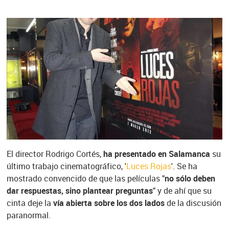
El director Rodrigo Cortés,
ha presentado en Salamanca
su
último trabajo cinematográfico, '
Luces Rojas
'. Se ha
mostrado convencido de que las películas "
no sólo deben
dar respuestas, sino plantear preguntas
" y de ahí que su
cinta deje la
vía abierta sobre los dos lados
de la discusión
paranormal.