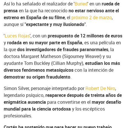
Así lo ha señalado el realizador de '
Buried
' en un
rueda de
prensa
en la que ha reconocido
no estar nervioso ante el
estreno en España de su filme
, el
próximo 2 de marzo
,
aunque sí "
expectante y muy ilusionado
".
'
Luces Rojas
', con un
presupuesto de 12 millones de euros
y
rodada en su mayor parte en España
, es una película en
la que
dos investigadores de fraudes paranormales
, la
doctora Margaret Matheson (Sigourney Weaver) y su
ayudante Tom Buckley (Cillian Murphy),
estudian los más
diversos fenómenos metasíquicos
con la intención de
demostrar su origen fraudulento
.
Simon Silver, personaje interpretado por
Robert De Niro
,
legendario psíquico,
reaparece después de treinta años de
enigmática ausencia
para convertirse en el
mayor desafío
mundial para la ciencia ortodoxa
y los escépticos
profesionales.
Cortés ha sostenido que para hacer su nuevo trabajo
,