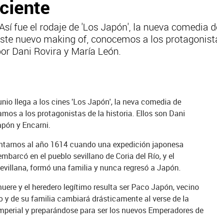
aciente
sí fue el rodaje de 'Los Japón', la nueva comedia 
n este nuevo making of, conocemos a los protagonist
por Dani Rovira y María León.
unio llega a los cines 'Los Japón', la neva comedia de
mos a los protagonistas de la historia. Ellos son Dani
apón y Encarni.
ontarnos al año 1614 cuando una expedición japonesa
barcó en el pueblo sevillano de Coria del Río, y el
evillana, formó una familia y nunca regresó a Japón.
ere y el heredero legítimo resulta ser Paco Japón, vecino
o y de su familia cambiará drásticamente al verse de la
Imperial y preparándose para ser los nuevos Emperadores de