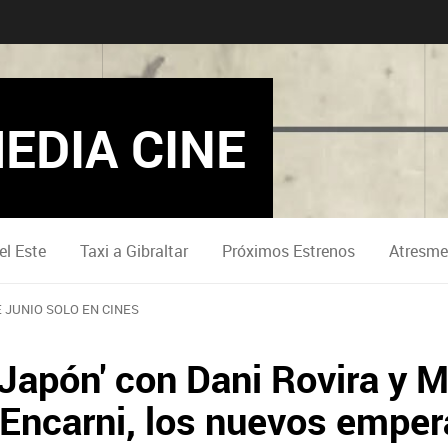
EDIA CINE
el Este
Taxi a Gibraltar
Próximos Estrenos
Atresme
E JUNIO SOLO EN CINES
Japón' con Dani Rovira y M
Encarni, los nuevos emper