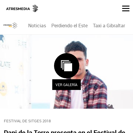
Noticias
Perdiendo el Este
Taxi a Gibraltar
P
VER GALERÍA
FESTIVAL DE SITGES 2018
Dani de la Torre presenta en el Festival de