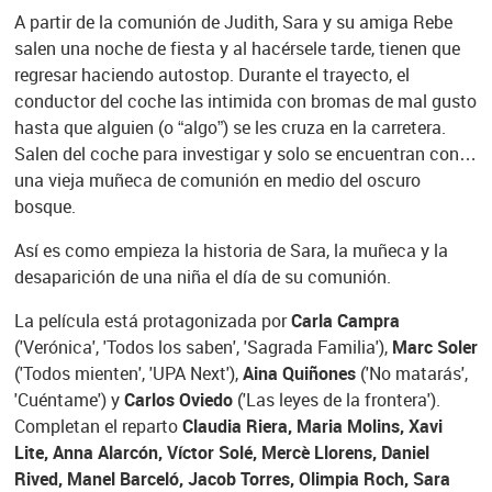
A partir de la comunión de Judith, Sara y su amiga Rebe
salen una noche de fiesta y al hacérsele tarde, tienen que
regresar haciendo autostop. Durante el trayecto, el
conductor del coche las intimida con bromas de mal gusto
hasta que alguien (o “algo”) se les cruza en la carretera.
Salen del coche para investigar y solo se encuentran con…
una vieja muñeca de comunión en medio del oscuro
bosque.
Así es como empieza la historia de Sara, la muñeca y la
desaparición de una niña el día de su comunión.
La película está protagonizada por
Carla Campra
('Verónica', 'Todos los saben', 'Sagrada Familia'),
Marc Soler
('Todos mienten', 'UPA Next'),
Aina Quiñones
('No matarás',
'Cuéntame') y
Carlos Oviedo
('Las leyes de la frontera').
Completan el reparto
Claudia Riera, Maria Molins, Xavi
Lite, Anna Alarcón, Víctor Solé, Mercè Llorens, Daniel
Rived, Manel Barceló, Jacob Torres, Olimpia Roch, Sara