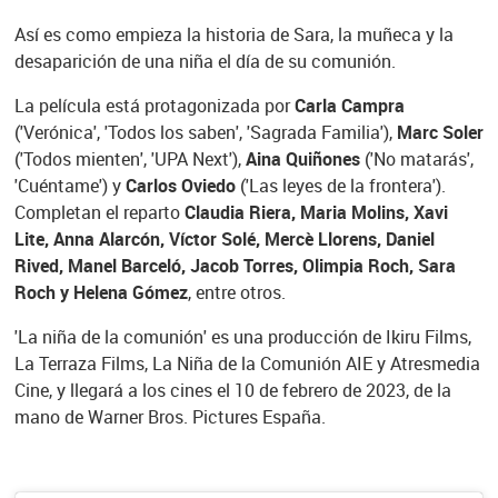
Así es como empieza la historia de Sara, la muñeca y la
desaparición de una niña el día de su comunión.
La película está protagonizada por
Carla Campra
('Verónica', 'Todos los saben', 'Sagrada Familia'),
Marc Soler
('Todos mienten', 'UPA Next'),
Aina Quiñones
('No matarás',
'Cuéntame') y
Carlos Oviedo
('Las leyes de la frontera').
Completan el reparto
Claudia Riera, Maria Molins, Xavi
Lite, Anna Alarcón, Víctor Solé, Mercè Llorens, Daniel
Rived, Manel Barceló, Jacob Torres, Olimpia Roch, Sara
Roch y Helena Gómez
, entre otros.
'La niña de la comunión' es una producción de Ikiru Films,
La Terraza Films, La Niña de la Comunión AIE y Atresmedia
Cine, y llegará a los cines el 10 de febrero de 2023, de la
mano de Warner Bros. Pictures España.