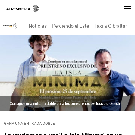
Noticias
Perdiendo el Este
Taxi a Gibraltar
P
Consigue una entrada doble para los preestrenos exclusivos | Seestrena.com
GANA UNA ENTRADA DOBLE