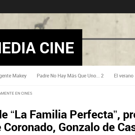
EDIA CINE
gente Makey
Padre No Hay Más Que Uno... 2
El verano
MENTE EN CINES
 de “La Familia Perfecta”, 
 Coronado, Gonzalo de Cast