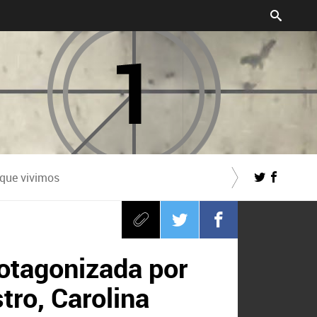
 que vivimos
protagonizada por
ro, Carolina