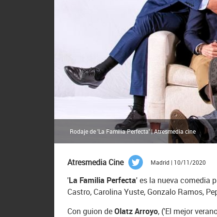
Rodaje de 'La Familia Perfecta' | Atresmedia cine
Atresmedia Cine
Madrid | 10/11/2020
'
La Familia Perfecta
' es la nueva comedia 
Castro, Carolina Yuste, Gonzalo Ramos, Pep
Con guion de
Olatz Arroyo
, ('El mejor veran