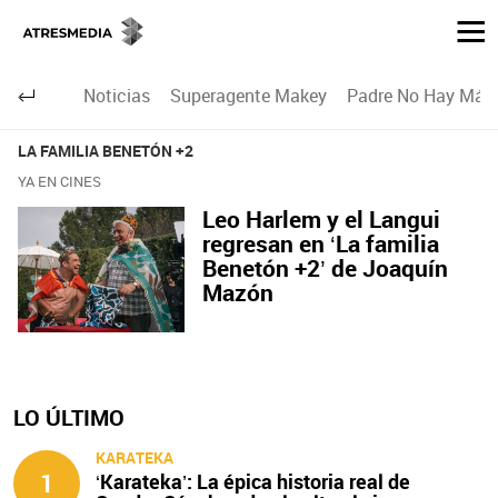
Noticias
Superagente Makey
Padre No Hay Más 
LA FAMILIA BENETÓN +2
YA EN CINES
Leo Harlem y el Langui
regresan en ‘La familia
Benetón +2’ de Joaquín
Mazón
LO ÚLTIMO
KARATEKA
1
‘Karateka’: La épica historia real de