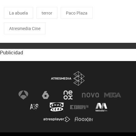
La abuela
terror
Paco Plaza
Atresmedia Cine
Publicidad