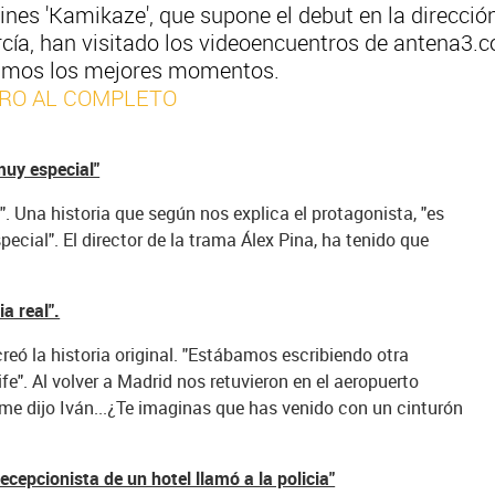
cines 'Kamikaze', que supone el debut en la direcció
arcía, han visitado los videoencuentros de antena3
dejamos los mejores momentos.
TRO AL COMPLETO
muy especial"
. Una historia que según nos explica el protagonista, "es
pecial". El director de la trama Álex Pina, ha tenido que
a real".
reó la historia original. "Estábamos escribiendo otra
fe". Al volver a Madrid nos retuvieron en el aeropuerto
 me dijo Iván...¿Te imaginas que has venido con un cinturón
recepcionista de un hotel llamó a la policia"