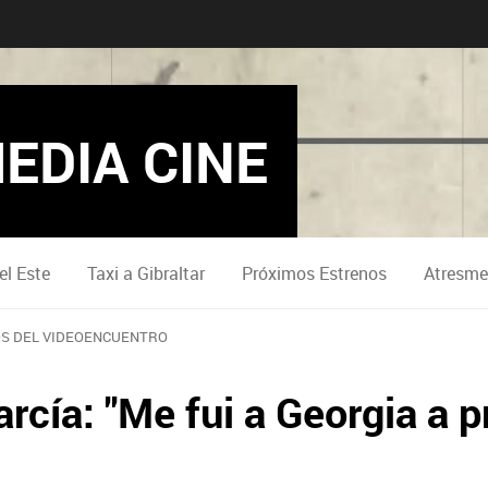
EDIA CINE
el Este
Taxi a Gibraltar
Próximos Estrenos
Atresme
S DEL VIDEOENCUENTRO
rcía: "Me fui a Georgia a p