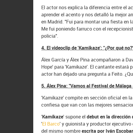
El actor nos explica la diferencia entre el 
aprender el acento y nos detalló la mejor a
en Madrid. "Fui para montar una fiesta en la
Me fui poniendo farruco con el recepcionis
policia".
4. El videoclip de 'Kamikaze': "¿Por qué no?
Álex García y Álex Pina acompañaron a Davi
Hope' para 'Kamikaze'. El cantante estará 
actor han dejado una pregunta a Feito. ¿Qu
5. Álex Pina: "Vamos al Festival de Málag
'Kamikaze' compite en sección oficial en la 
confiesa que van con las mejores sensacione
'
Kamikaze
' supone el
debut en la dirección 
'
El Barco
' y guionista y productor ejecutivo 
del mismo nombre
escrita por Iván Escoba