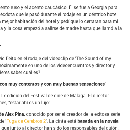
acento ruso y el acento caucásico. Él se fue a Georgia para
nécdota que le pasó durante el rodaje en un céntrico hotel
 mejor habitación del hotel y pedí que lo cerraran para mi.
ta y la cosa empezó a salirse de madre hasta que llamó a la
"
d Feito en el rodaje del videoclip de 'The Sound of my
próximamente en uno de los videoencuentros y director y
ieres saber cuál es?
a con muy contentos y con muy buenas sensaciones"
17 edición del Festival de cine de Málaga. El director
s, "estar ahí es un lujo".
de Álex Pina
, conocido por ser el creador de la exitosa serie
de '
Fuga de Cerebros 2
'. La cinta está
basada en la novela
r
que junto al director han sido los responsables del guión.