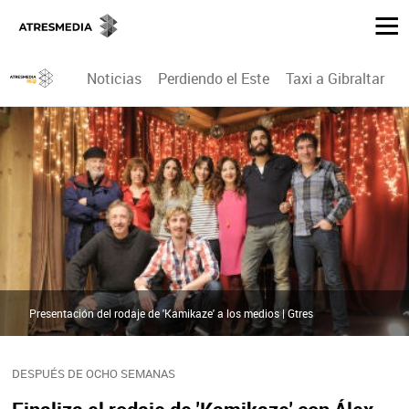
Noticias
Perdiendo el Este
Taxi a Gibraltar
P
Presentación del rodaje de 'Kamikaze' a los medios | Gtres
DESPUÉS DE OCHO SEMANAS