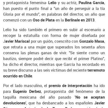
y protagonista femenina-
Lelio
y su actriz,
Paulina García
,
han puesto el punto final a "un año de perseguir a la tía
Gloria por el mundo", en palabras del director, un año que
comenzó con un
Oso de Plata
en la
Berlinale en 2013
.
Lelio ha sido también el primero en subir al escenario a
recoger la estatuilla con forma de mujer diseñada por
J
avier Mariscal
por un guión, coescrito con
Gonzalo Masa
,
que retrata a una mujer que superados los sesenta años
conserva las plenas ganas de vivir. "Se siente como un
bautizo, siempre podré decir que recibí el primer Platino",
ha dicho el director, mientras que García ha recordado en
su breve discurso a las seis víctimas del reciente
terremoto
ocurrido en Chile
.
Por el lado masculino, el
premio de interpretación
ha ido
para
Eugenio Derbez
, protagonista del fenómeno de la
taquilla mexicana del año pasado
'No se aceptan
devoluciones'
, que ha desbancado a los españoles
Javier