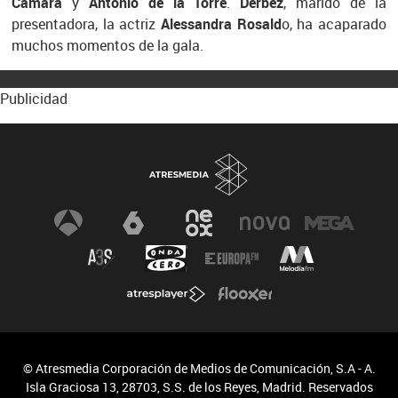
Cámara
y
Antonio de la Torre
.
Derbez
, marido de la
presentadora, la actriz
Alessandra Rosald
o, ha acaparado
muchos momentos de la gala.
Publicidad
© Atresmedia Corporación de Medios de Comunicación, S.A - A.
Isla Graciosa 13, 28703, S.S. de los Reyes, Madrid. Reservados