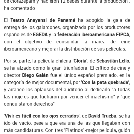
de clorazepam y nacieron 12 bebés durante la producción",
ha comentado
El
Teatro Anayansi de Panamá
ha acogido la gala de
entrega de los galardones, organizada por los productores
españoles de
EGEDA
y la
federación iberoamericana FIPCA
,
con el objetivo de consolidar la marca del cine
iberoamericano y mejorar la distribución de sus películas.
Por su parte, la película chilena
'Gloria'
, de
Sebastián Lelio
,
se ha alzado como la gran triunfadora. El crítico de cine y
director
Diego Galán
fue el único español premiado, en la
categoría de mejor documental, por
'Con la pata quebrada'
,
y arrancó los aplausos del auditorio al dedicarlo "a todas
las mujeres que lucharon por vencer el machismo" y "que
conquistaron derechos".
'Vivir es fácil con los ojos cerrados'
, de
David Trueba
, se ha
ido de vacío, pese a que era una de las que llegaban con
más candidaturas. Con tres 'Platinos' -mejor película, guión