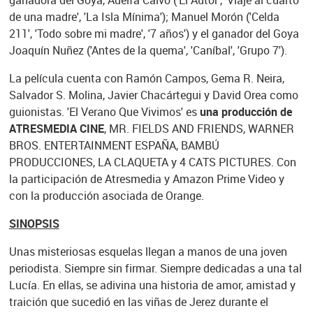
ganadora del Goya, Adelfa Calvo ('El Autor', 'Viaje al cuarto
de una madre', 'La Isla Mínima'); Manuel Morón ('Celda
211', 'Todo sobre mi madre', '7 años') y el ganador del Goya
Joaquín Nuñez ('Antes de la quema', 'Caníbal', 'Grupo 7').
La película cuenta con Ramón Campos, Gema R. Neira,
Salvador S. Molina, Javier Chacártegui y David Orea como
guionistas. 'El Verano Que Vivimos' es
una producción de
ATRESMEDIA CINE
, MR. FIELDS AND FRIENDS, WARNER
BROS. ENTERTAINMENT ESPAÑA, BAMBÚ
PRODUCCIONES, LA CLAQUETA y 4 CATS PICTURES. Con
la participación de Atresmedia y Amazon Prime Video y
con la producción asociada de Orange.
SINOPSIS
Unas misteriosas esquelas llegan a manos de una joven
periodista. Siempre sin firmar. Siempre dedicadas a una tal
Lucía. En ellas, se adivina una historia de amor, amistad y
traición que sucedió en las viñas de Jerez durante el