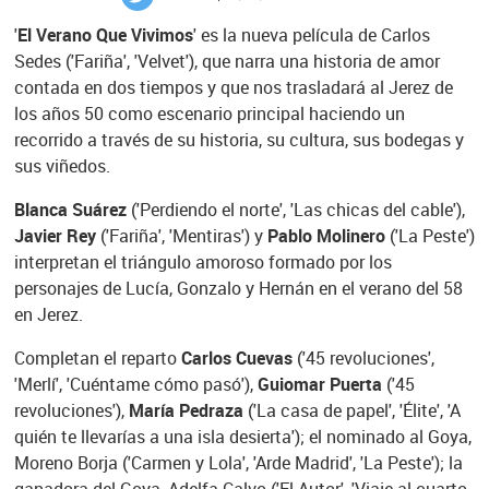
'
El Verano Que Vivimos
' es la nueva película de Carlos
Sedes ('Fariña', 'Velvet'), que narra una historia de amor
contada en dos tiempos y que nos trasladará al Jerez de
los años 50 como escenario principal haciendo un
recorrido a través de su historia, su cultura, sus bodegas y
sus viñedos.
Blanca Suárez
('Perdiendo el norte', 'Las chicas del cable'),
Javier Rey
('Fariña', 'Mentiras') y
Pablo Molinero
('La Peste')
interpretan el triángulo amoroso formado por los
personajes de Lucía, Gonzalo y Hernán en el verano del 58
en Jerez.
Completan el reparto
Carlos Cuevas
('45 revoluciones',
'Merlí', 'Cuéntame cómo pasó'),
Guiomar Puerta
('45
revoluciones'),
María Pedraza
('La casa de papel', 'Élite', 'A
quién te llevarías a una isla desierta'); el nominado al Goya,
Moreno Borja ('Carmen y Lola', 'Arde Madrid', 'La Peste'); la