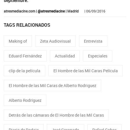
septiembre.
atresmediacine.com |
@atresmediacine
| Madrid
| 06/09/2016
TAGS RELACIONADOS
Making of
Zeta Audiovisual
Entrevista
Eduard Fernández
Actualidad
Especiales
clip de la película
El Hombre de las Mil Caras Película
El Hombre de las Mil Caras de Alberto Rodriguez
Alberto Rodríguez
Detrás de las cámaras de El Hombre de las Mil Caras
Diario de Rodaje
José Coronado
Rafael Cobos