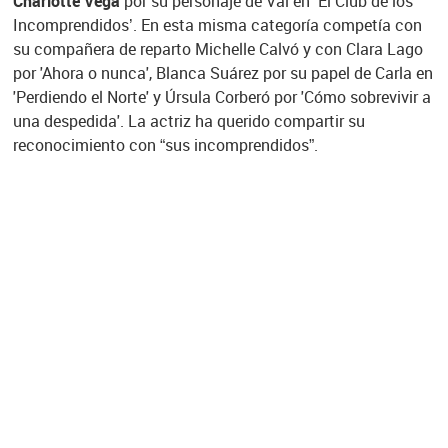
Charlotte Vega
por su personaje de Val en ‘El Club de los
Incomprendidos’. En esta misma categoría competía con
su compañera de reparto Michelle Calvó y con Clara Lago
por 'Ahora o nunca', Blanca Suárez por su papel de Carla en
'Perdiendo el Norte' y Úrsula Corberó por 'Cómo sobrevivir a
una despedida'. La actriz ha querido compartir su
reconocimiento con “sus incomprendidos”.