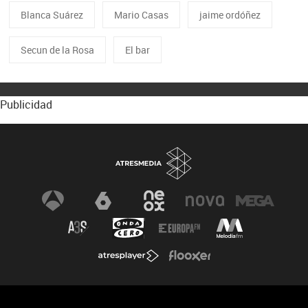
Blanca Suárez
Mario Casas
jaime ordóñez
Secun de la Rosa
El bar
Publicidad