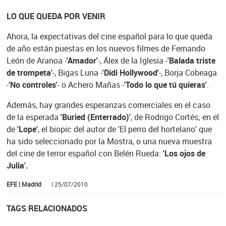
LO QUE QUEDA POR VENIR
Ahora, la expectativas del cine español para lo que queda
de año están puestas en los nuevos filmes de Fernando
León de Aranoa -
'Amador'
-, Álex de la Iglesia -
'Balada triste
de trompeta'
-, Bigas Luna -
'Didi Hollywood'
-, Borja Cobeaga
-
'No controles'
- o Achero Mañas -
'Todo lo que tú quieras'
.
Además, hay grandes esperanzas comerciales en el caso
de la esperada
'Buried (Enterrado)'
, de Rodrigo Cortés; en el
de
'Lope'
, el biopic del autor de 'El perro del hortelano' que
ha sido seleccionado por la Mostra, o una nueva muestra
del cine de terror español con Belén Rueda:
'Los ojos de
Julia'.
EFE | Madrid
| 25/07/2010
TAGS RELACIONADOS