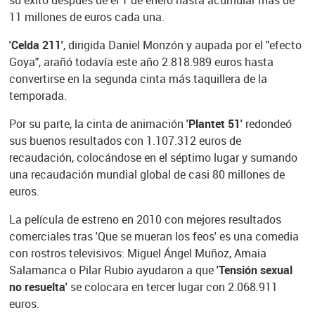
su éxito después de el 1 de enero hasta acumular más de
11 millones de euros cada una.
'Celda 211'
, dirigida Daniel Monzón y aupada por el "efecto
Goya", arañó todavía este año 2.818.989 euros hasta
convertirse en la segunda cinta más taquillera de la
temporada.
Por su parte, la cinta de animación
'Plantet 51'
redondeó
sus buenos resultados con 1.107.312 euros de
recaudación, colocándose en el séptimo lugar y sumando
una recaudación mundial global de casi 80 millones de
euros.
La película de estreno en 2010 con mejores resultados
comerciales tras 'Que se mueran los feos' es una comedia
con rostros televisivos: Miguel Ángel Muñoz, Amaia
Salamanca o Pilar Rubio ayudaron a que
'Tensión sexual
no resuelta'
se colocara en tercer lugar con 2.068.911
euros.